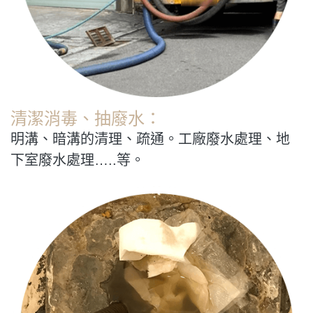
清潔消毒、抽廢水：
明溝、暗溝的清理、疏通。工廠廢水處理、地
下室廢水處理…..等。