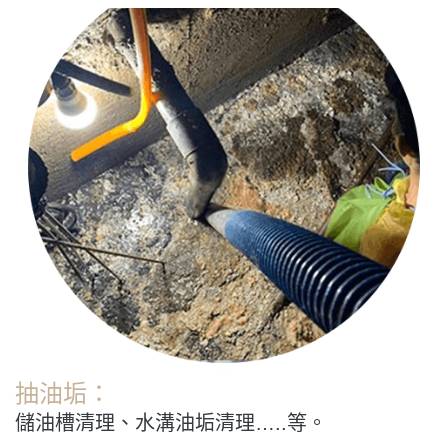
抽油垢：
儲油槽清理、水溝油垢清理…..等。