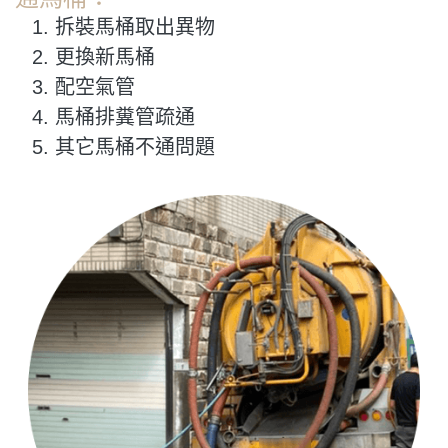
拆裝馬桶取出異物
更換新馬桶
配空氣管
馬桶排糞管疏通
其它馬桶不通問題