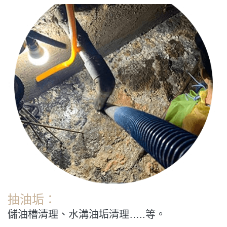
抽油垢：
儲油槽清理、水溝油垢清理…..等。