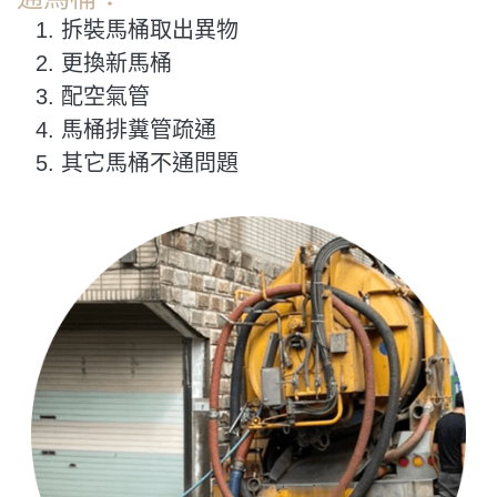
拆裝馬桶取出異物
更換新馬桶
配空氣管
馬桶排糞管疏通
其它馬桶不通問題