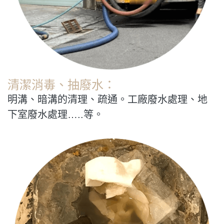
清潔消毒、抽廢水：
明溝、暗溝的清理、疏通。工廠廢水處理、地
下室廢水處理…..等。