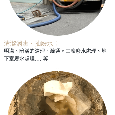
清潔消毒、抽廢水：
明溝、暗溝的清理、疏通。工廠廢水處理、地
下室廢水處理…..等。