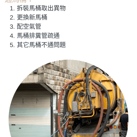
拆裝馬桶取出異物
更換新馬桶
配空氣管
馬桶排糞管疏通
其它馬桶不通問題