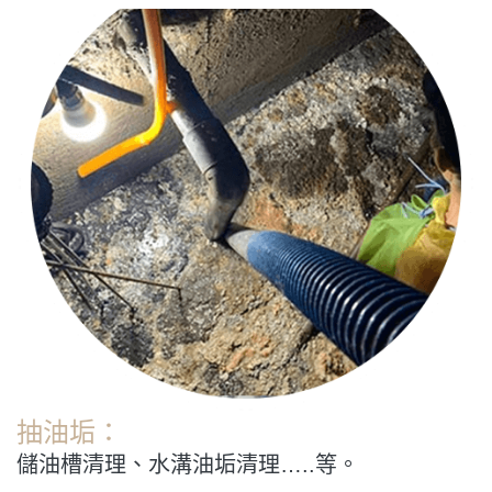
抽油垢：
儲油槽清理、水溝油垢清理…..等。