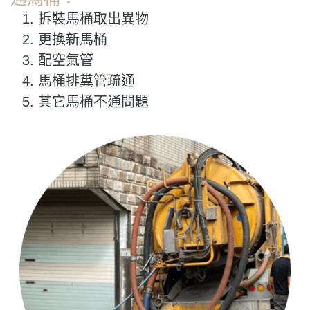
拆裝馬桶取出異物
更換新馬桶
配空氣管
馬桶排糞管疏通
其它馬桶不通問題