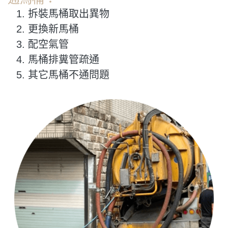
拆裝馬桶取出異物
更換新馬桶
配空氣管
馬桶排糞管疏通
其它馬桶不通問題