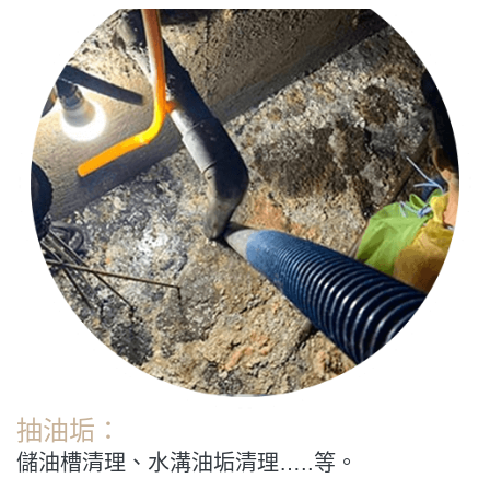
抽油垢：
儲油槽清理、水溝油垢清理…..等。