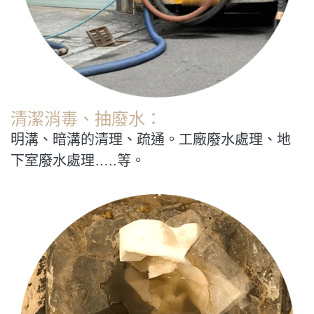
清潔消毒、抽廢水：
明溝、暗溝的清理、疏通。工廠廢水處理、地
下室廢水處理…..等。